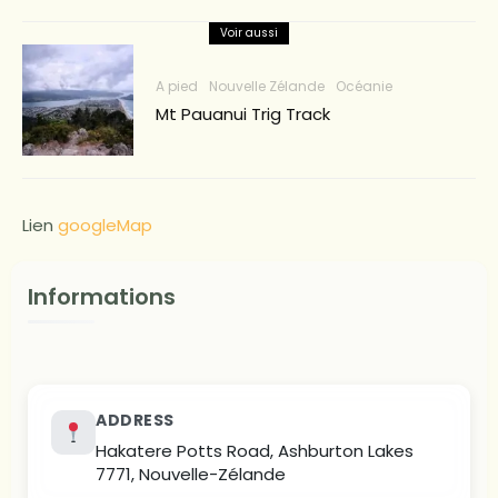
Voir aussi
A pied
Nouvelle Zélande
Océanie
Mt Pauanui Trig Track
Lien
googleMap
Informations
ADDRESS
Hakatere Potts Road, Ashburton Lakes
7771, Nouvelle-Zélande