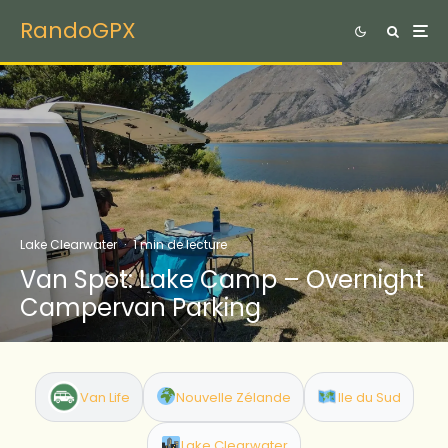
RandoGPX
Lake Clearwater
·
1 min de lecture
Van Spot: Lake Camp – Overnight
Campervan Parking
Van Life
Nouvelle Zélande
Ile du Sud
Lake Clearwater