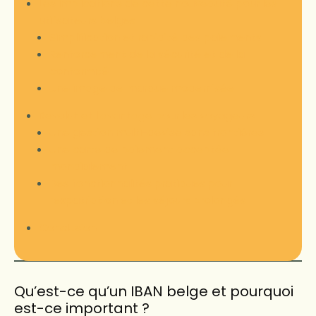
Les implications de cette nouveauté pour les
utilisateurs belges
Simplification et rapidité des paiements
Renforcement de la sécurité et de la
conformité
Une image de marque modernisée
Revolut et l’avantage pour les voyageurs
Une gestion multi-devise sans frontières
Une carte de paiement acceptée
mondialement
Des fonctionnalités pratiques pour
l’expatriation et les séjours prolongés
Conclusion
Qu’est-ce qu’un IBAN belge et pourquoi
est-ce important ?