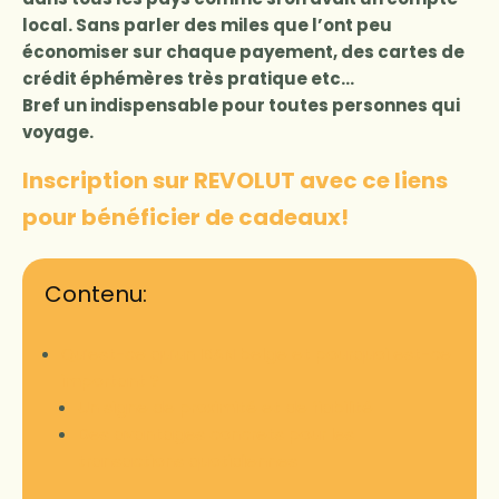
local. Sans parler des miles que l’ont peu
économiser sur chaque payement, des cartes de
crédit éphémères très pratique etc…
Bref un indispensable pour toutes personnes qui
voyage.
Inscription sur REVOLUT avec ce liens
pour bénéficier de cadeaux!
Contenu:
Qu’est-ce qu’un IBAN belge et pourquoi est-ce
important ?
Un signe de proximité et de fiabilité
Des avantages concrets pour les
transactions quotidiennes