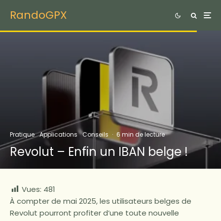
RandoGPX
Pratique
Applications
Conseils
·
6 min de lecture
Revolut – Enfin un IBAN belge !
Vues:
481
À compter de mai 2025, les utilisateurs belges de
Revolut pourront profiter d’une toute nouvelle