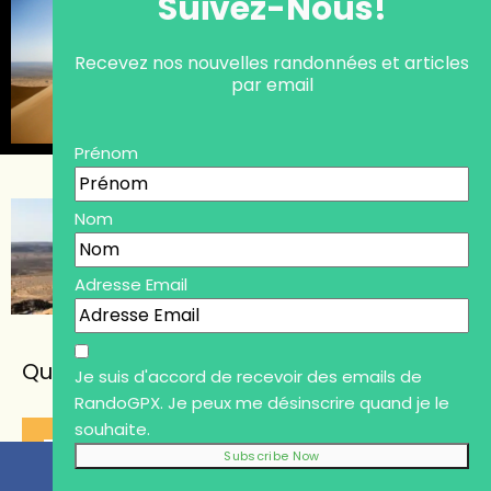
Suivez-Nous!
Recevez nos nouvelles randonnées et articles
par email
Prénom
Nom
Adresse Email
Quelques guides et lectures
Je suis d'accord de recevoir des emails de
RandoGPX. Je peux me désinscrire quand je le
souhaite.