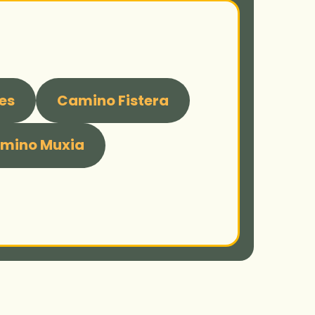
es
Camino Fistera
mino Muxia