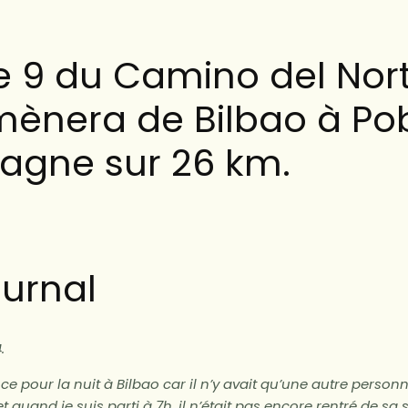
e 9 du Camino del Nor
mènera de Bilbao à P
agne sur 26 km.
urnal
.
nce pour la nuit à Bilbao car il n’y avait qu’une autre person
et quand je suis parti à 7h, il n’était pas encore rentré de sa s