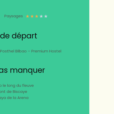
★
★
★
★
★
Paysages
 de départ
 Posthel Bilbao – Premium Hostel
pas manquer
o le long du fleuve
ont de Biscaye
aya de la Arena