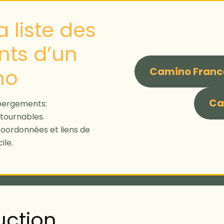
 liste des
ts d’un
no
Camino Franc
Ca
bergements:
tournables.
 coordonnées et liens de
ile.
uction