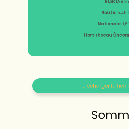
Rue:
1,99 k
Route:
5,45
Nationale:
1,
Hors réseau (incon
Télécharger le fichi
Somma