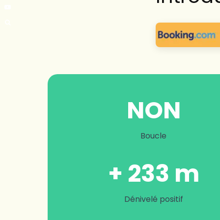
NON
Boucle
+ 233 m
Dénivelé positif