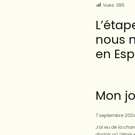
Vues:
395
L’étap
nous 
en Esp
Mon jo
7 septembre 2024
J’ai eu de la cha
dortoir où j’étais 