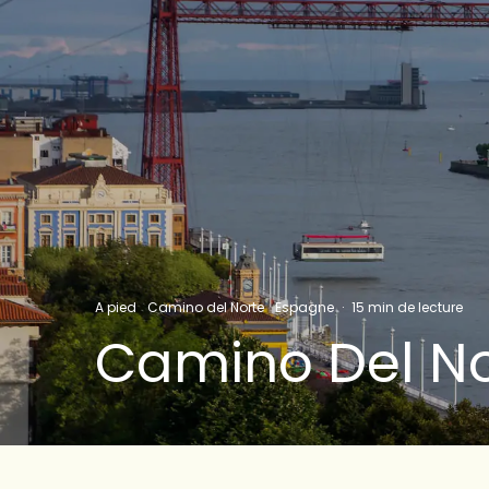
A pied
Camino del Norte
Espagne
·
15 min de lecture
Camino Del No