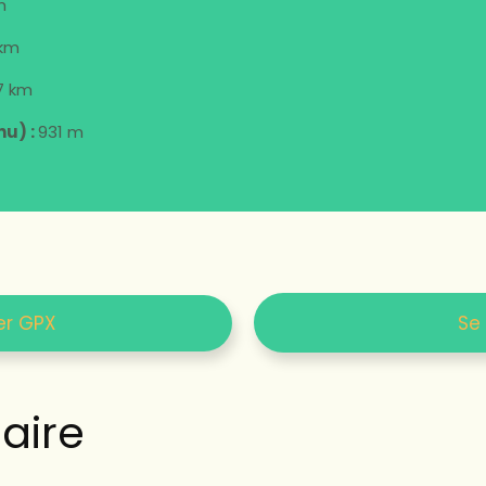
m
 km
67 km
nu) :
931 m
er GPX
Se
ire