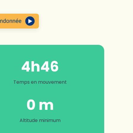
4h46
Temps en mouvement
0 m
Altitude minimum