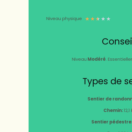
★
★
★
★
★
Niveau physique
Consei
Niveau
Modéré
. Essentiell
Types de se
Sentier de randon
Chemin:
12,1
Sentier pédestre