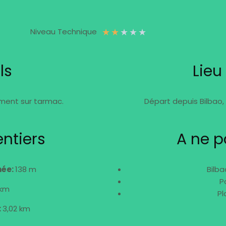
★
★
★
★
★
Niveau Technique
ls
Lieu
ement sur tarmac.
Départ depuis Bilbao,
ntiers
A ne 
née:
138 m
Bilba
P
 km
Pl
:
3,02 km