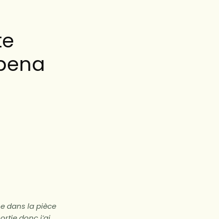
te
obena
ne dans la pièce
ortie donc j’ai