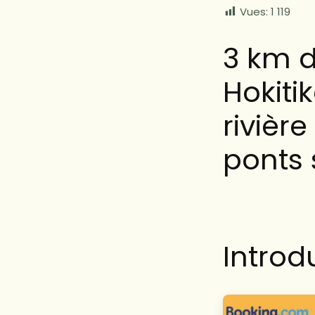
Vues:
1 119
3 km 
Hokiti
rivière
ponts
Introd