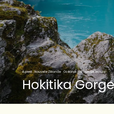
A pied
Nouvelle Zélande
Océanie
·
9 min de lecture
Hokitika Gorg