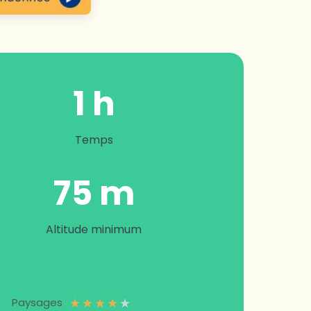
1 h
Temps
75
m
Altitude minimum
★
★
★
★
★
Paysages