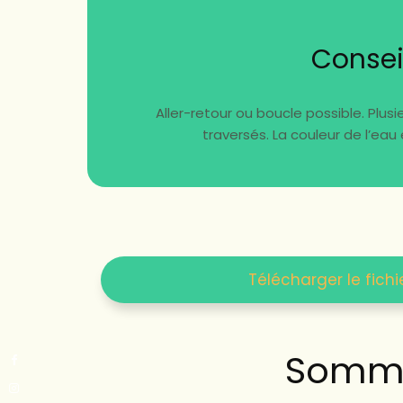
Consei
Aller-retour ou boucle possible. Plu
traversés. La couleur de l’eau
Télécharger le fichi
Somma