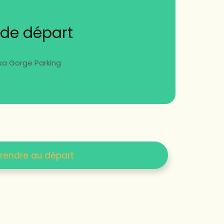
 de départ
ika Gorge Parking
 rendre au départ