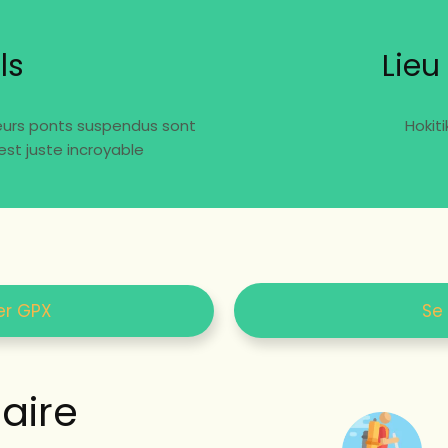
ls
Lieu
sieurs ponts suspendus sont
Hokit
 est juste incroyable
er GPX
Se
ire