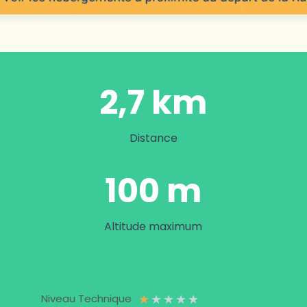
2,7 km
Distance
100 m
Altitude maximum
★
★
★
★
★
Niveau Technique