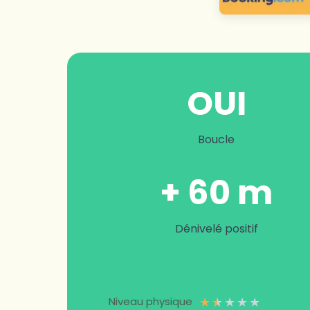
OUI
Boucle
+ 60 m
Dénivelé positif
★
★
★
★
★
Niveau physique