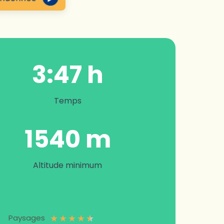
3:47 h
Temps
1540 m
Altitude minimum
★
★
★
★
★
Paysages