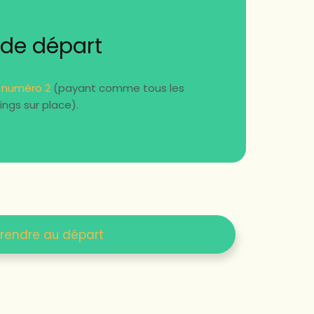
 de départ
 numéro 2
(payant comme tous les
ings sur place).
 rendre au départ