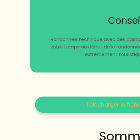
Consei
Randonnée technique avec des passag
votre temps au début de la randonnée 
extrêmement touristique
Télécharger le fichi
Somma