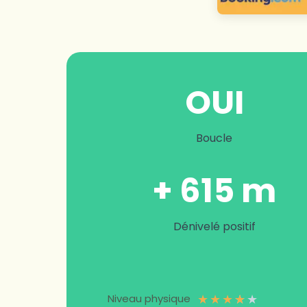
OUI
Boucle
+ 615 m
Dénivelé positif
★
★
★
★
★
Niveau physique