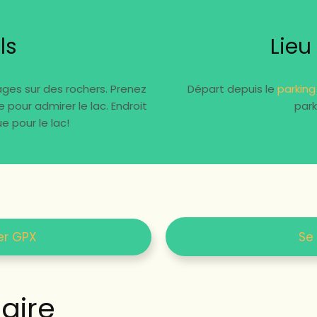
ls
Lieu
es sur des rochers. Prenez
Départ depuis le
parking
pour admirer le lac. Endroit
park
 pour le lac!
er GPX
Se
ire