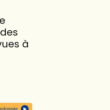
le
 des
vues à