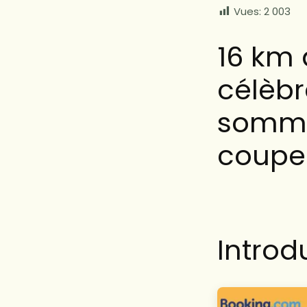
Vues:
2 003
16 km 
célèbr
somme
couper
Introd