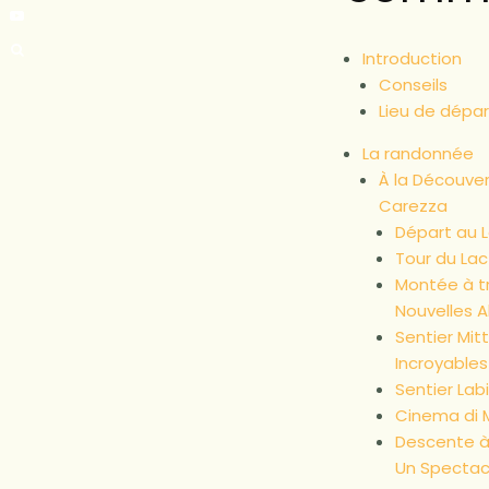
Introduction
Conseils
Lieu de dépar
La randonnée
À la Découver
Carezza
Départ au L
Tour du La
Montée à tr
Nouvelles A
Sentier Mit
Incroyables
Sentier Lab
Cinema di 
Descente à 
Un Spectac