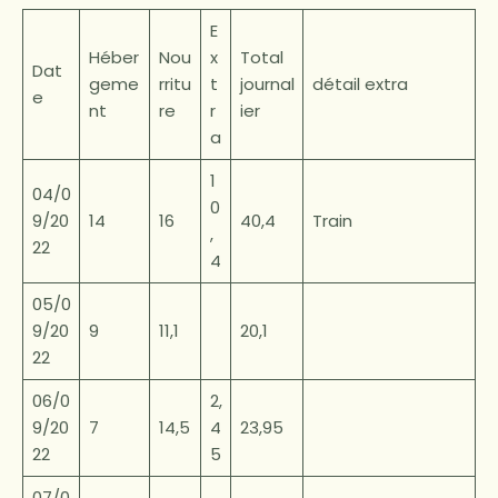
E
Héber
Nou
x
Total
Dat
geme
rritu
t
journal
détail extra
e
nt
re
r
ier
a
1
04/0
0
9/20
14
16
40,4
Train
,
22
4
05/0
9/20
9
11,1
20,1
22
06/0
2,
9/20
7
14,5
4
23,95
22
5
07/0