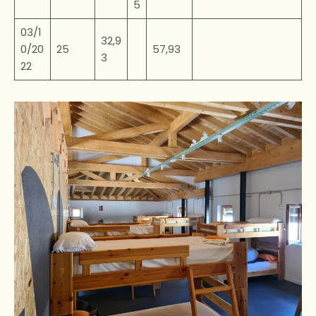
5
03/1
32,9
0/20
25
57,93
3
22