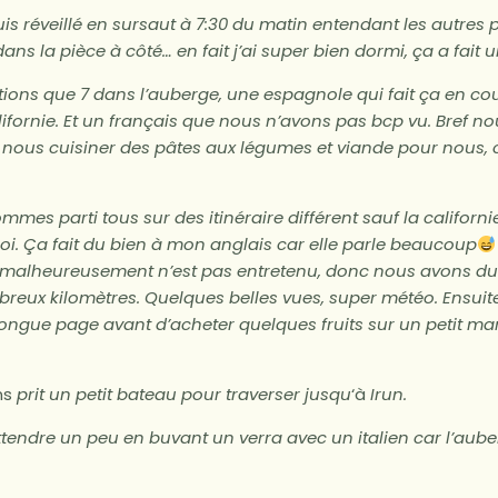
is réveillé en sursaut à 7:30 du matin entendant les autres 
dans la pièce à côté… en fait j’ai super bien dormi, ça a fait
étions que 7 dans l’auberge, une espagnole qui fait ça en cou
fornie. Et un français que nous n’avons pas bcp vu. Bref n
nous cuisiner des pâtes aux légumes et viande pour nous, c
mes parti tous sur des itinéraire différent sauf la californ
i. Ça fait du bien à mon anglais car elle parle beaucoup
ui malheureusement n’est pas entretenu, donc nous avons du
breux kilomètres. Quelques belles vues, super météo. Ensui
ongue page avant d’acheter quelques fruits sur un petit ma
ns
prit un petit bateau pour traverser jusqu
‘à
Irun.
endre un peu en buvant un verra avec un italien car l’aube