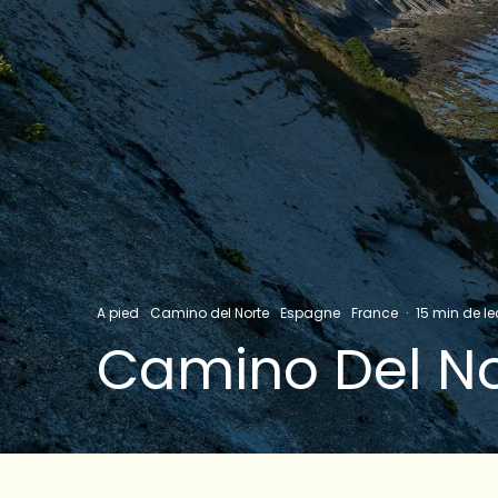
A pied
Camino del Norte
Espagne
France
·
15 min de le
Camino Del No