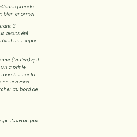
pèlerins prendre
 un bien énorme!
rant. 3
ous avons été
’était une super
ienne (Louisa) qui
On a prit le
 marcher sur la
te nous avons
rcher au bord de
rge n’ouvrait pas