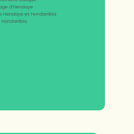
lage d’Hendaye
e Hendaye et Hondarribia
Hondarribia