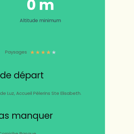
0 m
Altitude minimum
★
★
★
★
★
Paysages
 de départ
e Luz, Accueil Pèlerins Ste Elisabeth.
pas manquer
Corniche Basque