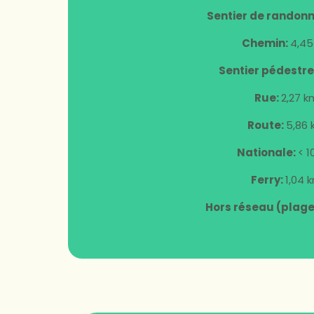
Sentier de randon
Chemin:
4,45
Sentier pédestre
Rue:
2,27 k
Route:
5,86
Nationale:
< 
Ferry:
1,04 
Hors réseau (plage