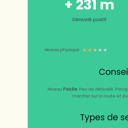
+ 231 m
Dénivelé positif
★
★
★
★
★
Niveau physique
Consei
Niveau
Facile
. Peu de dénivelé. Princi
marcher sur la route et évi
Types de se