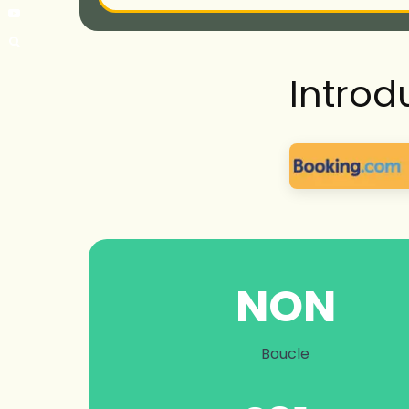
Introd
NON
Boucle