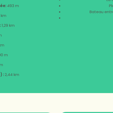
née:
493 m
P
Bateau entr
 km
:
1,29 km
m
 km
100 m
km
) :
2,44 km