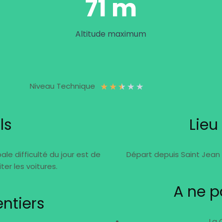
71 m
Altitude maximum
★
★
★
★
★
Niveau Technique
ls
Lieu
pale difficulté du jour est de
Départ depuis Saint Jean d
ter les voitures.
A ne 
ntiers
La 