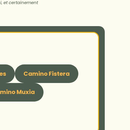
, et certainement
es
Camino Fistera
mino Muxia