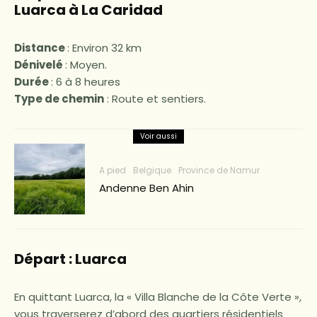
Luarca à La Caridad
Distance
: Environ 32 km
Dénivelé
: Moyen.
Durée
: 6 à 8 heures
Type de chemin
: Route et sentiers.
Voir aussi
A pied
Belgique
Province de Namur
Andenne Ben Ahin
Départ : Luarca
En quittant Luarca, la « Villa Blanche de la Côte Verte »,
vous traverserez d’abord des quartiers résidentiels