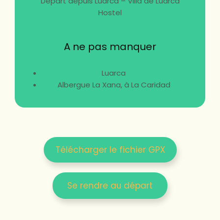
Départ depuis Luarca – Villa de Luarca
Hostel
A ne pas manquer
Luarca
Albergue La Xana, à La Caridad
Télécharger le fichier GPX
Se rendre au départ