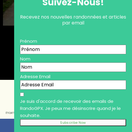
Suivez-Nous!
Recevez nos nouvelles randonnées et articles
par email
Prénom
Nom
Adresse Email
Je suis d'accord de recevoir des emails de
RandoGPX. Je peux me désinscrire quand je le
CAMPAGNE
FORÊTS
MER
MONTAGNES
ÉTIQUETTES
souhaite.