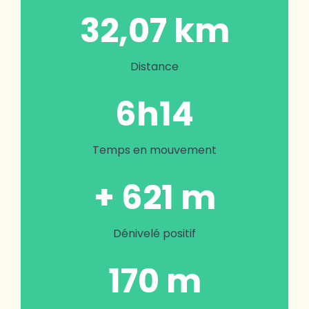
32,07 km
Distance
6h14
Temps en mouvement
+ 621 m
Dénivelé positif
170 m