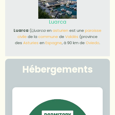
Luarca
Luarca
(
Ḷḷuarca
en
asturien
est une
paroisse
civile
de la
commune
de
Valdés
(province
des
Asturies
en
Espagne
, à 90 km de
Oviedo
.
Hébergements