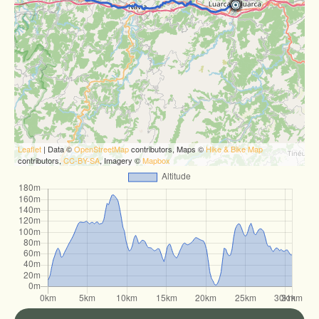
Leaflet
| Data ©
OpenStreetMap
contributors, Maps ©
Hike & Bike Map
contributors,
CC-BY-SA
, Imagery ©
Mapbox