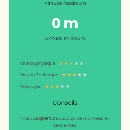
Altitude maximum
0 m
Altitude minimum
★
★
★
★
★
Niveau physique
★
★
★
★
★
Niveau Technique
★
★
★
★
★
Paysages
Conseils
Niveau
Expert
. Beaucoup de montées et
descentes.