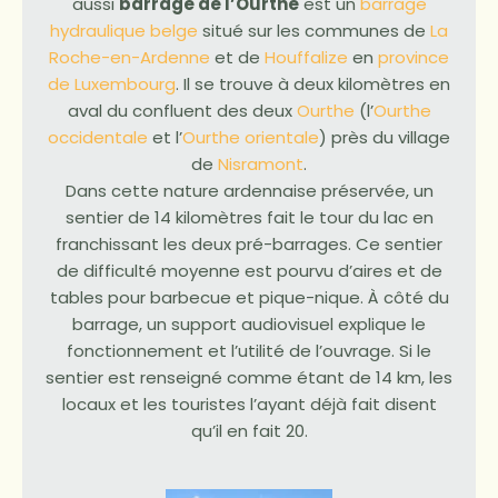
aussi
barrage de l’Ourthe
est un
barrage
hydraulique
belge
situé sur les communes de
La
Roche-en-Ardenne
et de
Houffalize
en
province
de Luxembourg
. Il se trouve à deux kilomètres en
aval du confluent des deux
Ourthe
(l’
Ourthe
occidentale
et l’
Ourthe orientale
) près du village
de
Nisramont
.
Dans cette nature ardennaise préservée, un
sentier de 14 kilomètres fait le tour du lac en
franchissant les deux pré-barrages. Ce sentier
de difficulté moyenne est pourvu d’aires et de
tables pour barbecue et pique-nique. À côté du
barrage, un support audiovisuel explique le
fonctionnement et l’utilité de l’ouvrage. Si le
sentier est renseigné comme étant de 14 km, les
locaux et les touristes l’ayant déjà fait disent
qu’il en fait 20.