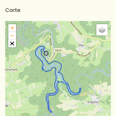
Carte
+
−