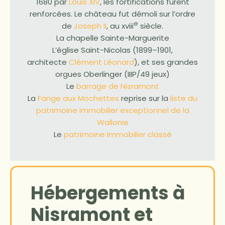
1680 par
Louis XIV
, les fortifications furent
renforcées. Le château fut démoli sur l’ordre
e
de
Joseph II
, au xviii
siècle.
La chapelle Sainte-Marguerite
L’église Saint-Nicolas (1899–1901,
architecte
Clément Léonard
), et ses grandes
orgues Oberlinger (IIIP/49 jeux)
Le
barrage de Nisramont
La
Fange aux Mochettes
reprise sur la
liste du
patrimoine immobilier exceptionnel de la
Wallonie
Le
patrimoine immobilier classé
Hébergements à
Nisramont et