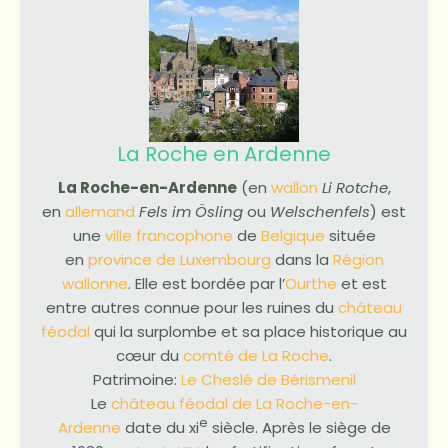
La Roche en Ardenne
La Roche-en-Ardenne
(en
wallon
Li Rotche
,
en
allemand
Fels im Ösling
ou
Welschenfels
) est
une
ville
francophone
de
Belgique
située
en
province de Luxembourg
dans la
Région
wallonne
. Elle est bordée par l’
Ourthe
et est
entre autres connue pour les ruines du
château
féodal
qui la surplombe et sa place historique au
cœur du
comté de La Roche
.
Patrimoine:
Le Cheslé de Bérismenil
Le
château féodal de La Roche-en-
e
Ardenne
date du xi
siècle. Après le siège de