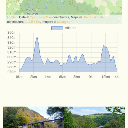
Leaflet
| Data ©
OpenStreetMap
contributors, Maps ©
Hike & Bike Map
contributors,
CC-BY-SA
, Imagery ©
Mapbox