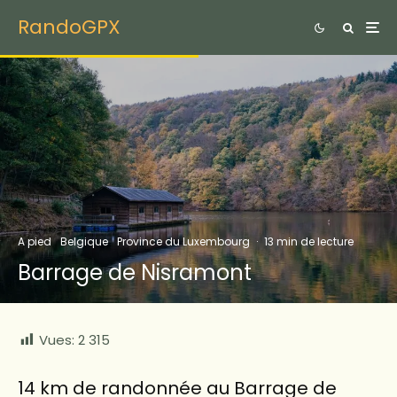
RandoGPX
A pied
Belgique
Province du Luxembourg
·
13 min de lecture
Barrage de Nisramont
Vues:
2 315
14 km de randonnée au Barrage de