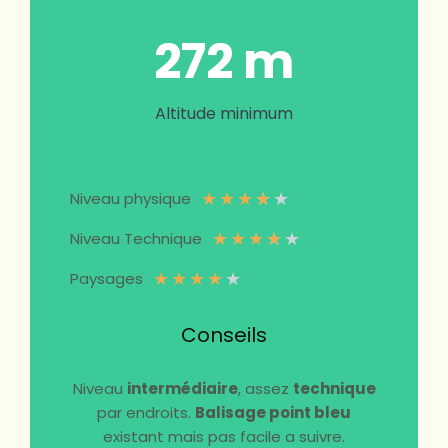
272 m
Altitude minimum
★
★
★
★
★
Niveau physique
★
★
★
★
★
Niveau Technique
★
★
★
★
★
Paysages
Conseils
Niveau
intermédiaire
, assez
technique
par endroits.
Balisage point bleu
existant mais pas facile a suivre.