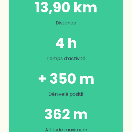
13,90 km
Distance
4 h
Temps d’activité
+ 350 m
Dénivelé positif
362 m
Altitude maximum