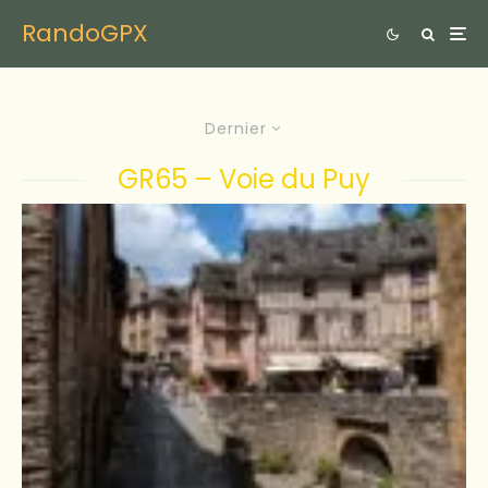
RandoGPX
Dernier
GR65 – Voie du Puy