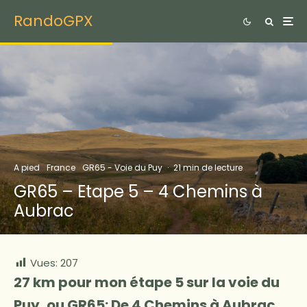
RandoGPX
A pied
France
GR65 - Voie du Puy
·
21 min de lecture
GR65 – Etape 5 – 4 Chemins à
Aubrac
Vues:
207
27 km pour mon étape 5 sur la voie du
Puy, ou GR65: De 4 Chemins à Aubrac.