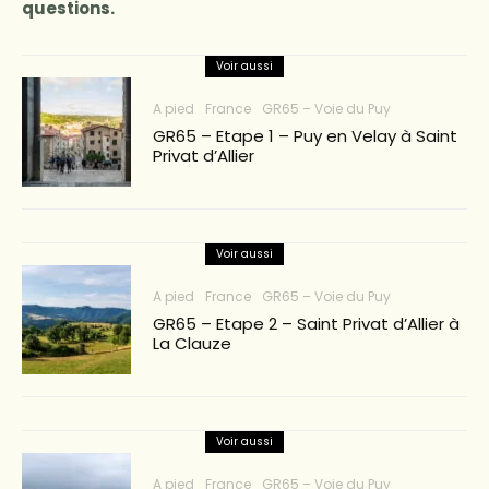
questions.
Voir aussi
A pied
France
GR65 – Voie du Puy
GR65 – Etape 1 – Puy en Velay à Saint
Privat d’Allier
Voir aussi
A pied
France
GR65 – Voie du Puy
GR65 – Etape 2 – Saint Privat d’Allier à
La Clauze
Voir aussi
A pied
France
GR65 – Voie du Puy