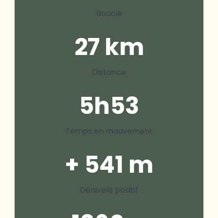
Boucle
27 km
Distance
5h53
Temps en mouvement
+ 541 m
Dénivelé positif