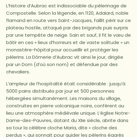
L’histoire d’Aubrac est indissociable du pèlerinage de
Compostelle. Selon la légende, en 1120, Adalard, noble
flamand en route vers Saint-Jacques, faillit périr sur ce
plateau hostile, attaqué par des brigands puis surpris
par une tempête de neige. Sain et sauf, il fit le vœu de
bâtir en ces « lieux d’horreurs et de vaste solitude » un
monastère-hôpital pour accueillir et protéger les
pèlerins. La Dômerie d’Aubrac vit ainsi le jour, dirigée
par un Dom (d’où son nom) et défendue par des
chevaliers.
L’ampleur de l’hospitalité était considérable : jusqu’à
5000 pains distribués par jour et 500 personnes
hébergées simultanément. Les maisons du village,
construites en pierre volcanique noire, confèrent au
lieu une atmosphère médiévale unique. L’église Notre-
Dame-des-Pauvres, datant du XIIe siècle, abrite dans
sa tour la célèbre cloche Maria, dite « cloche des
perdus », qui sonnait pour guider les pèlerins égarés