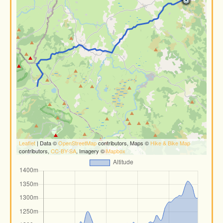
Leaflet
| Data ©
OpenStreetMap
contributors, Maps ©
Hike & Bike Map
contributors,
CC-BY-SA
, Imagery ©
Mapbox