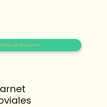
chète sur Amazon.fr
carnet
oviales