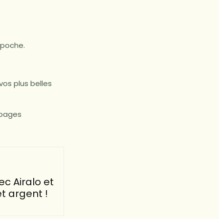
 poche.
vos plus belles
 pages
ec Airalo et
t argent !