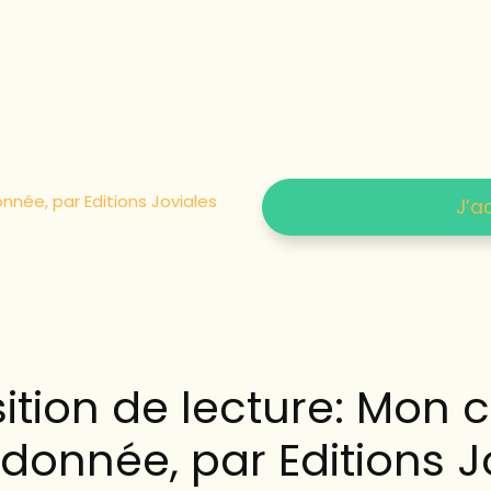
nnée, par Editions Joviales
J’a
ition de lecture: Mon 
donnée, par Editions J