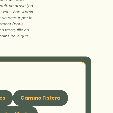
uit, ca arrive (ca
ôt vers Léon. Après
 un détour par le
gement (nous
en tranquille en
 moins belle que
es
Camino Fistera