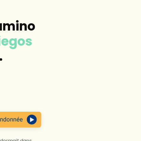
Camino
iegos
.
i dormait dans