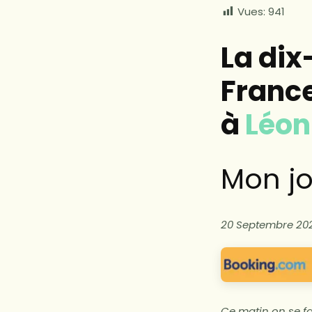
Vues:
941
La di
Franc
à
Léo
Mon jo
20 Septembre 202
Ce matin on se fa