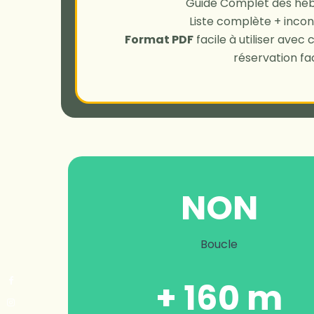
Guide Complet des hé
Liste complète + incon
Format PDF
facile à utiliser avec
réservation fac
NON
Boucle
+ 160 m