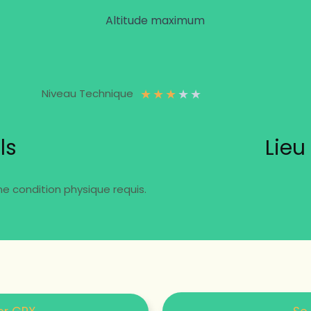
Altitude maximum
★
★
★
★
★
Niveau Technique
ls
Lieu
 condition physique requis.