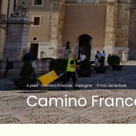
A pied
Camino Frances
Espagne
·
11 min de lecture
Camino France