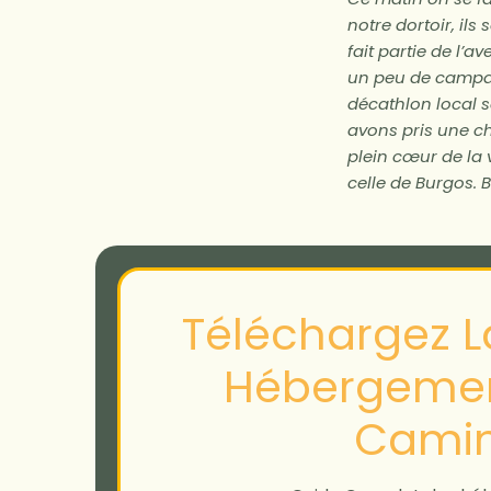
notre dortoir, il
fait partie de l’a
un peu de campagn
décathlon local 
avons pris une ch
plein cœur de la v
celle de Burgos. 
Téléchargez La
Hébergemen
Cami