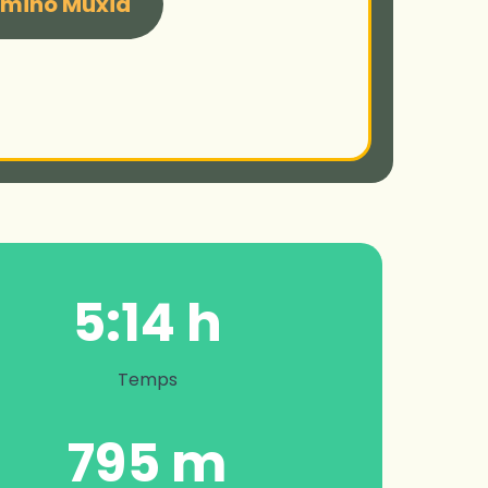
mino Muxia
5:14 h
Temps
795 m