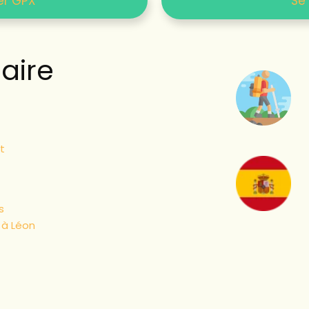
er GPX
Se
ire
t
s
à Léon