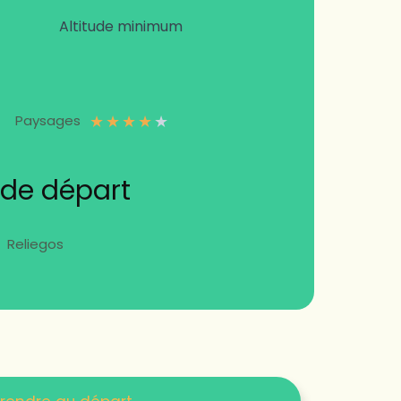
Altitude minimum
★
★
★
★
★
Paysages
 de départ
Reliegos