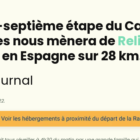
x-septième étape du 
es nous mènera de
Rel
n
en Espagne sur 28 km
urnal
2.
it tous réveiller à 4h30 du matin par une grande famille qu