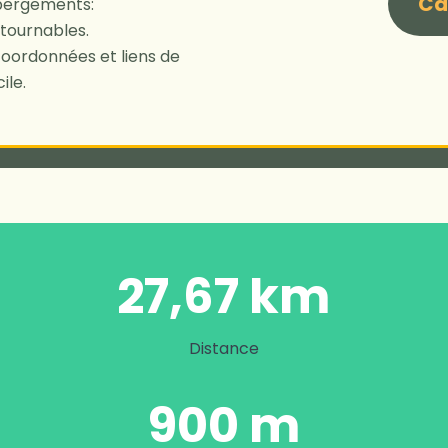
Ca
bergements:
tournables.
 coordonnées et liens de
ile.
27,67 km
Distance
900 m