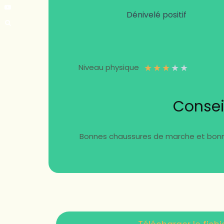
Dénivelé positif
★
★
★
★
★
Niveau physique
Consei
Bonnes chaussures de marche et bonne