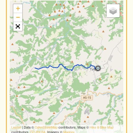
+
−
Leaflet
| Data ©
OpenStreetMap
contributors, Maps ©
Hike & Bike Map
contributors,
CC-BY-SA
, Imagery ©
Mapbox