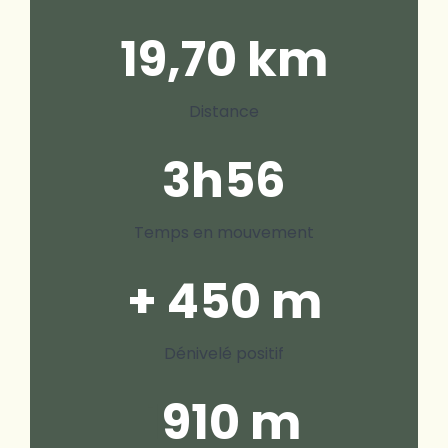
19,70 km
Distance
3h56
Temps en mouvement
+ 450 m
Dénivelé positif
1
910 m