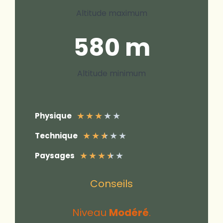
Altitude maximum
580 m
Altitude minimum
★
★
★
★
★
Physique
★
★
★
★
★
Technique
★
★
★
★
★
Paysages
Conseils
Niveau
Modéré
.