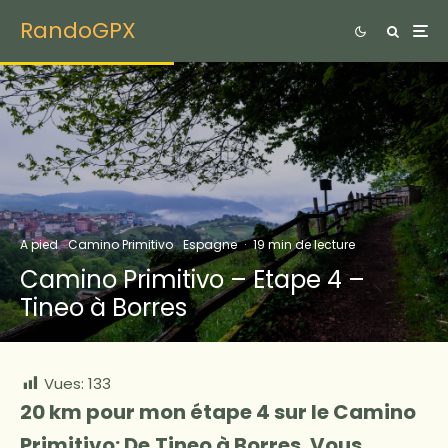
RandoGPX
A pied
Camino Primitivo
Espagne
·
19 min de lecture
Camino Primitivo – Etape 4 –
Tineo à Borres
Vues:
133
20 km pour mon étape 4 sur le Camino
Primitivo: De
Tineo à Borres. Vous