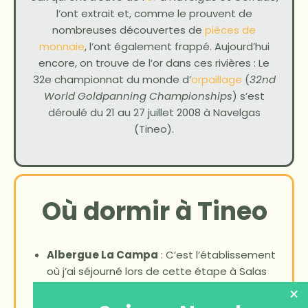
l’ont extrait et, comme le prouvent de
nombreuses découvertes de
pièces de
monnaie
, l’ont également frappé. Aujourd’hui
encore, on trouve de l’or dans ces rivières : Le
32e championnat du monde d’
orpaillage
(
32nd
World Goldpanning Championships
) s’est
déroulé du 21 au 27 juillet 2008 à Navelgas
(Tineo).
Où dormir à Tineo
Albergue La Campa
: C’est l’établissement
où j’ai séjourné lors de cette étape à Salas
(anciennement connue sous le nom de
×
Tulipan de Salas
). Reprise récemment, le