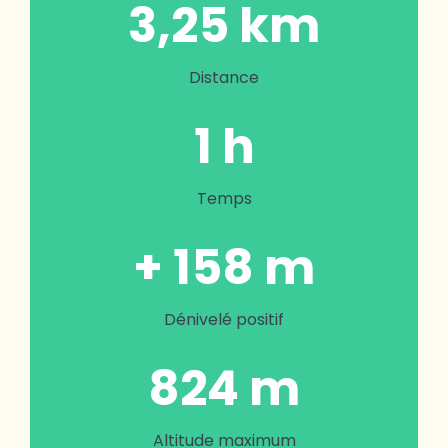
3,25 km
Distance
1 h
Temps
+ 158 m
Dénivelé positif
824 m
Altitude maximum