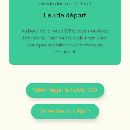
humide dans cette foret.
Lieu de départ
Au bout de la route 1384, vous trouverez
l’entrée au Parc forestier de Khun Korn.
Vous pouvez laisser votre moto ou
voiture ici.
Télécharger le fichier GPX
Se rendre au départ