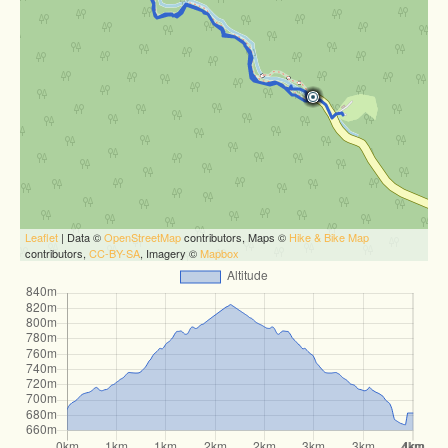
Leaflet
| Data ©
OpenStreetMap
contributors, Maps ©
Hike & Bike Map
contributors,
CC-BY-SA
, Imagery ©
Mapbox