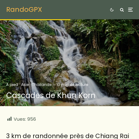
RandoGPX
A pied
Asie
Thailande
·
10 min de lecture
Cascades de Khun Korn
Vues:
956
3 km de randonnée près de Chiang Rai