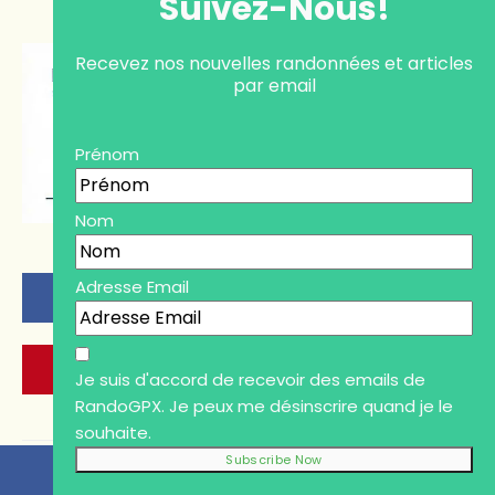
Suivez-Nous!
Recevez nos nouvelles randonnées et articles
par email
Prénom
Nom
Adresse Email
PARTAGER
TWEETER
EPINGLER
PARTAGER
Je suis d'accord de recevoir des emails de
RandoGPX. Je peux me désinscrire quand je le
souhaite.
Similaire