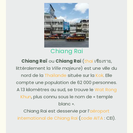
Chiang Rai
Chiang Raï
ou
Chiang Rai
(
thaï
เชียงราย,
littéralement la
Ville majeure
) est une ville du
nord de la
Thaïlande
située sur la
Kok
. Elle
compte une population de 62 000 personnes.
A 13 kilomètres au sud, se trouve le
Wat Rong
Khun
, plus connu sous le nom de « temple
blanc ».
Chiang Rai est desservie par l’
aéroport
international de Chiang Rai
(
code AITA
: CEI).