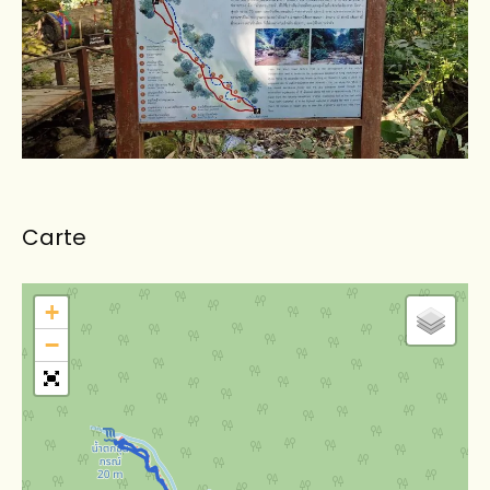
Carte
+
−