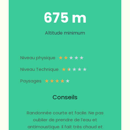
675
m
Altitude minimum
★
★
★
★
★
Niveau physique
★
★
★
★
★
Niveau Technique
★
★
★
★
★
Paysages
Conseils
Randonnée courte et facile. Ne pas
oublier de prendre de l’eau et
antimoustique. Il fait très chaud et