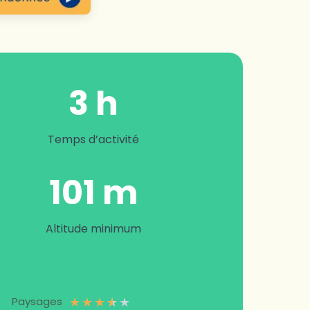
3 h
Temps d’activité
101 m
Altitude minimum
★
★
★
★
★
Paysages