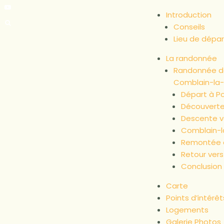
Introduction
Conseils
Lieu de dépar
La randonnée
Randonnée de
Comblain-la-
Départ à P
Découverte
Descente v
Comblain-l
Remontée 
Retour ver
Conclusion
Carte
Points d’intérêt
Logements
Galerie Photos