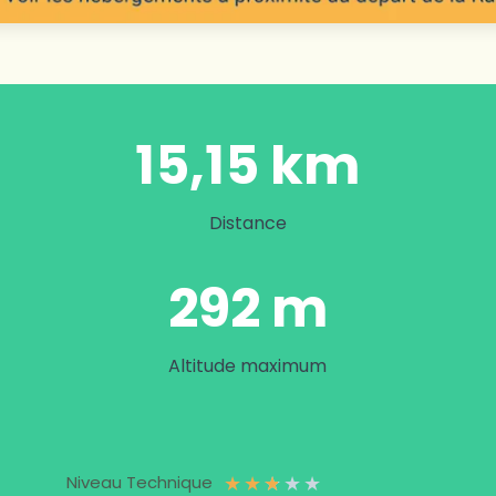
15,15 km
Distance
292 m
Altitude maximum
★
★
★
★
★
Niveau Technique