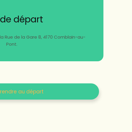
 de départ
 la Rue de la Gare 8, 4170 Comblain-au-
Pont.
 rendre au départ