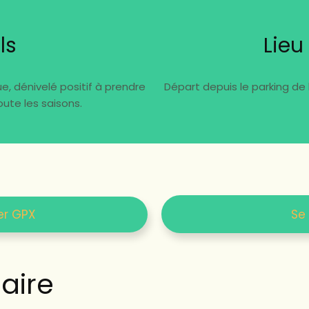
ls
Lieu
e, dénivelé positif à prendre
Départ depuis le parking de
ute les saisons.
er GPX
Se
ire