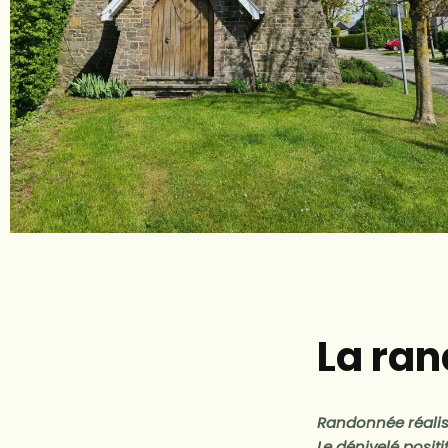
La ra
Randonnée réalis
Le dénivelé positi