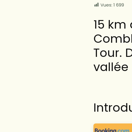
Vues:
1 699
15 km
Combla
Tour. 
vallée
Introd