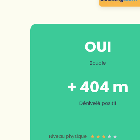
OUI
Boucle
+ 404 m
Dénivelé positif
★
★
★
★
★
Niveau physique