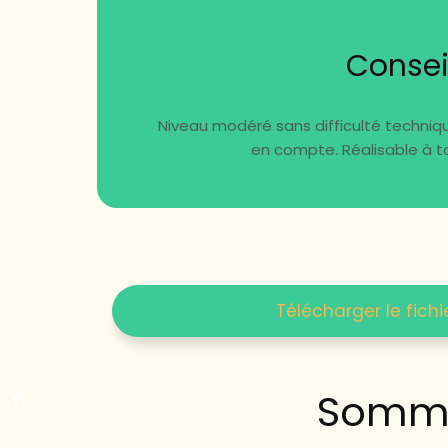
Consei
Niveau modéré sans difficulté techniqu
en compte. Réalisable à to
Télécharger le fichi
Somma