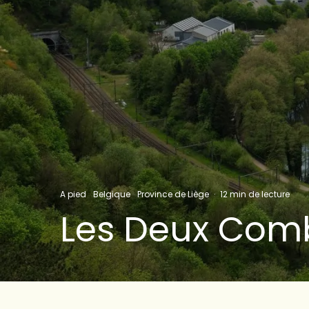
A pied
Belgique
Province de Liège
·
12 min de lecture
Les Deux Com