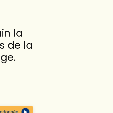
in la
s de la
ège.