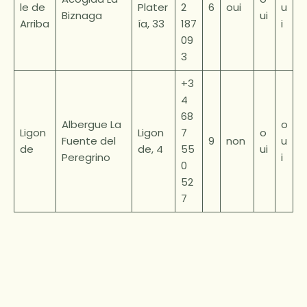
le de
Plater
2
6
oui
u
Biznaga
ui
Arriba
ía, 33
187
i
09
3
+3
4
68
Albergue La
o
Ligon
Ligon
7
o
Fuente del
9
non
u
de
de, 4
55
ui
Peregrino
i
0
52
7