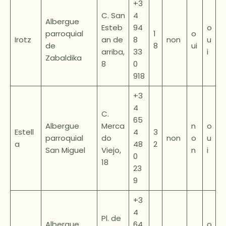
+3
C. San
4
Albergue
Esteb
94
o
parroquial
1
o
Irotz
an de
8
non
u
de
8
ui
arriba,
33
i
Zabaldika
8
0
918
+3
4
C.
65
Albergue
Merca
n
o
Estell
4
3
parroquial
do
non
o
u
a
48
2
San Miguel
Viejo,
n
i
0
18
23
9
+3
4
Pl. de
Albergue
64
o