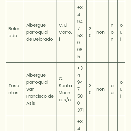
+3
4
94
Albergue
C. El
n
o
Belor
7
2
parroquial
Corro,
non
o
u
ado
58
0
de Belorado
1
n
i
0
08
5
+3
Albergue
4
C.
parroquial
94
o
Tosa
Santa
3
o
San
7
non
u
ntos
Marin
0
ui
Francisco de
58
i
a, s/n
Asís
0
371
+3
4