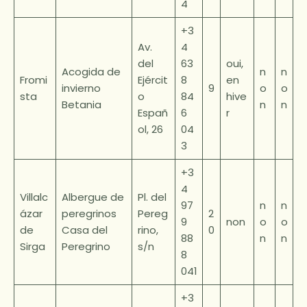
4
+3
Av.
4
del
63
oui,
Acogida de
n
n
Fromi
Ejércit
8
en
invierno
9
o
o
sta
o
84
hive
Betania
n
n
Españ
6
r
ol, 26
04
3
+3
4
Villalc
Albergue de
Pl. del
97
n
n
ázar
peregrinos
Pereg
2
9
non
o
o
de
Casa del
rino,
0
88
n
n
Sirga
Peregrino
s/n
8
041
+3