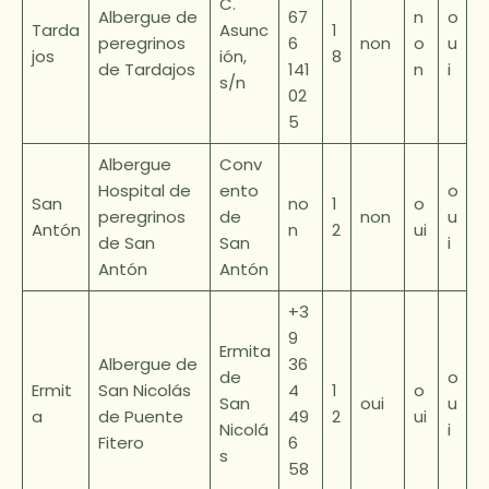
C.
Albergue de
67
n
o
Tarda
Asunc
1
peregrinos
6
non
o
u
jos
ión,
8
de Tardajos
141
n
i
s/n
02
5
Albergue
Conv
Hospital de
ento
o
San
no
1
o
peregrinos
de
non
u
Antón
n
2
ui
de San
San
i
Antón
Antón
+3
9
Ermita
Albergue de
36
de
o
Ermit
San Nicolás
4
1
o
San
oui
u
a
de Puente
49
2
ui
Nicolá
i
Fitero
6
s
58