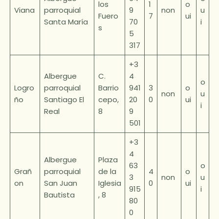
los
1
o
Viana
parroquial
9
non
u
Fuero
7
ui
Santa María
70
i
s
5
317
+3
Albergue
C.
4
o
Logro
parroquial
Barrio
941
3
o
non
u
ño
Santiago El
cepo,
20
0
ui
i
Real
8
9
501
+3
4
Albergue
Plaza
63
o
Grañ
parroquial
de la
4
o
3
non
u
on
San Juan
Iglesia
0
ui
915
i
Bautista
, 8
80
0