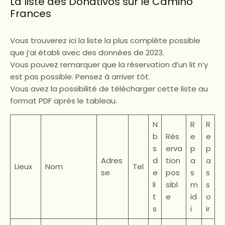
La liste des Donativos sur le Camino
Frances
Vous trouverez ici la liste la plus complète possible
que j’ai établi avec des données de 2023.
Vous pouvez remarquer que la réservation d’un lit n’y
est pas possible. Pensez à arriver tôt.
Vous avez la possibilité de télécharger cette liste au
format PDF après le tableau.
N
R
R
b
Rés
e
e
s
erva
p
p
Adres
d
tion
a
a
Lieux
Nom
Tel
se
e
pos
s
s
li
sibl
m
s
t
e
id
o
s
i
ir