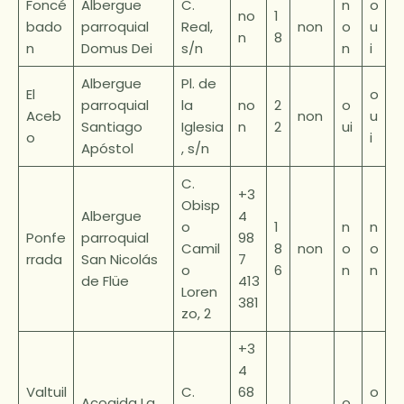
Foncé
Albergue
C.
n
o
no
1
bado
parroquial
Real,
non
o
u
n
8
n
Domus Dei
s/n
n
i
Albergue
Pl. de
El
o
parroquial
la
no
2
o
Aceb
non
u
Santiago
Iglesia
n
2
ui
o
i
Apóstol
, s/n
C.
+3
Obisp
Albergue
4
o
1
n
n
Ponfe
parroquial
98
Camil
8
non
o
o
rrada
San Nicolás
7
o
6
n
n
de Flüe
413
Loren
381
zo, 2
+3
4
Valtuil
C.
68
o
Acogida La
o