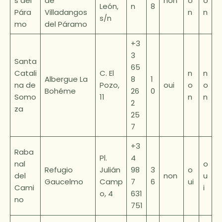
s del
de
non
o
o
León,
n
8
Pára
Villadangos
n
n
s/n
mo
del Páramo
+3
3
Santa
65
Catali
C. El
n
n
Albergue La
8
1
na de
Pozo,
oui
o
o
Bohéme
26
0
Somo
11
n
n
2
za
25
7
+3
Raba
Pl.
4
nal
o
Refugio
Julián
98
3
o
del
non
u
Gaucelmo
Camp
7
6
ui
Cami
i
o, 4
631
no
751