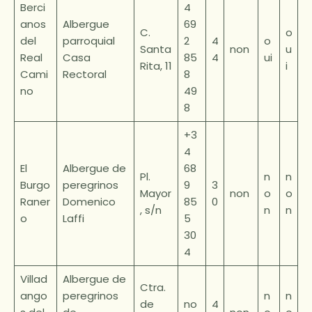
Berci
4
anos
Albergue
69
C.
o
del
parroquial
2
4
o
Santa
non
u
Real
Casa
85
4
ui
Rita, 11
i
Cami
Rectoral
8
no
49
8
+3
4
El
Albergue de
68
Pl.
n
n
Burgo
peregrinos
9
3
Mayor
non
o
o
Raner
Domenico
85
0
, s/n
n
n
o
Laffi
5
30
4
Villad
Albergue de
Ctra.
ango
peregrinos
n
n
de
no
4