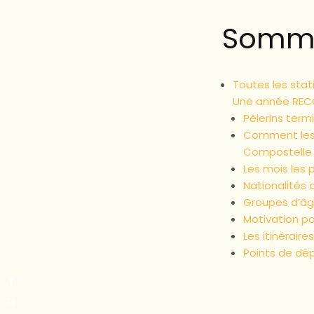
Somma
Toutes les sta
Une année REC
Pèlerins term
Comment les 
Compostelle
Les mois les
Nationalités 
Groupes d’âg
Motivation po
Les itinérair
Points de dé