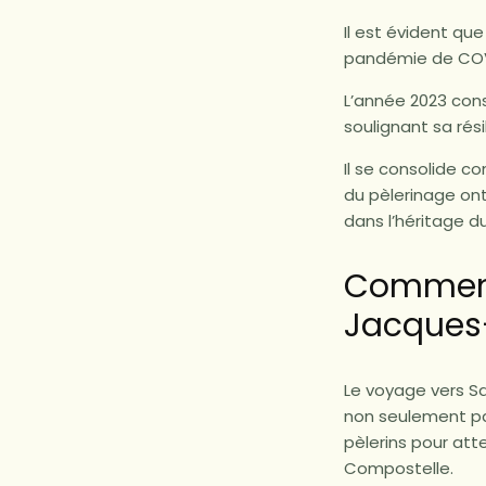
Il est évident qu
pandémie de COV
L’année 2023 con
soulignant sa ré
Il se consolide c
du pèlerinage on
dans l’héritage d
Comment 
Jacques
Le voyage vers S
non seulement pa
pèlerins pour att
Compostelle.