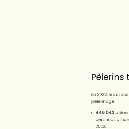
Pèlerins
En 2023, les stat
pèlerinage :
446 042
pèleri
certificat offi
2022.