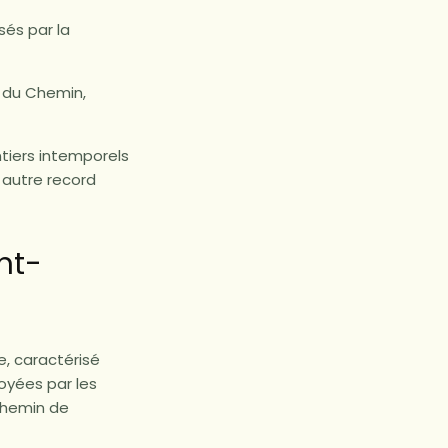
sés par la
e du Chemin,
tiers intemporels
 autre record
nt-
, caractérisé
oyées par les
 Chemin de