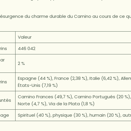
 résurgence du charme durable du Camino au cours de ce qu
Valeur
ins
446 042
ar
2 %
Espagne (44 %), France (2,38 %), Italie (6,42 %), All
rins
États-Unis (7,19 %)
Camino Frances (49,7 %), Camino Portugués (20 %)
untés
Norte (4,7 %), Via de la Plata (1,8 %)
nage
Spirituel (40 %), physique (30 %), humain (20 %), aut