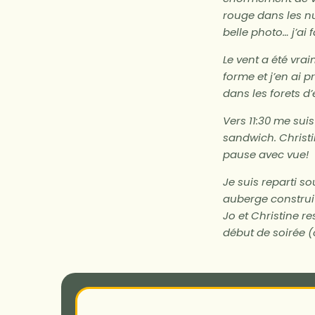
rouge dans les n
belle photo… j’ai 
Le vent a été vrai
forme et j’en ai p
dans les forets d
Vers 11:30 me sui
sandwich. Christi
pause avec vue!
Je suis reparti s
auberge construi
Jo et Christine r
début de soirée (