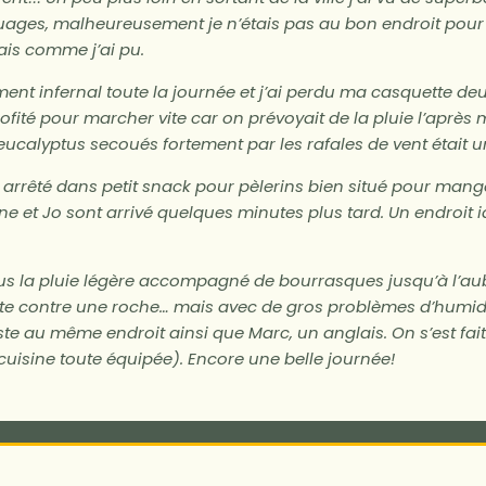
uages, malheureusement je n’étais pas au bon endroit pour
fais comme j’ai pu.
ment infernal toute la journée et j’ai perdu ma casquette deux
rofité pour marcher vite car on prévoyait de la pluie l’après
’eucalyptus secoués fortement par les rafales de vent était un
s arrêté dans petit snack pour pèlerins bien situé pour man
ne et Jo sont arrivé quelques minutes plus tard. Un endroit 
ous la pluie légère accompagné de bourrasques jusqu’à l’au
te contre une roche… mais avec de gros problèmes d’humidi
este au même endroit ainsi que Marc, un anglais. On s’est fa
cuisine toute équipée). Encore une belle journée!