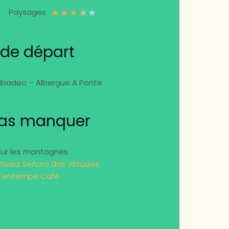
★
★
★
★
★
Paysages
 de départ
ibadeo – Albergue A Ponte
pas manquer
sur les montagnes
 Nosa Señora das Virtudes
 Tentempé Café