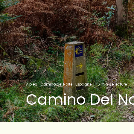
A pied
Camino del Norte
Espagne
·
15 min de lecture
Camino Del No