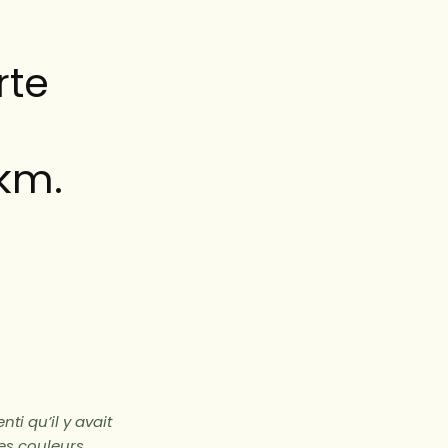
rte
km.
ti qu’il y avait
bes couleurs