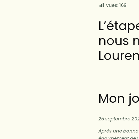
Vues:
169
L’étap
nous 
Louren
Mon jo
25 septembre 202
Après une bonne to
énormément de ven