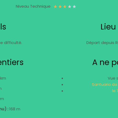
★
★
★
★
★
Niveau Technique
ls
Lieu
e difficulté.
Départ depuis R
ntiers
A ne 
 km
Vue 
Santuario da
m
le
km
nu) :
168 m