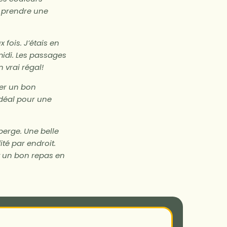
 prendre une
 fois. J’étais en
 midi. Les passages
 vrai régal!
ger un bon
idéal pour une
berge. Une belle
té par endroit.
it un bon repas en