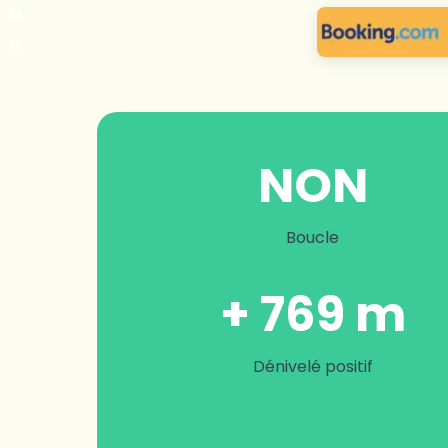
NON
Boucle
+ 769 m
Dénivelé positif