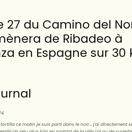
e 27 du Camino del No
mènera de Ribadeo à
za en Espagne sur 30 
urnal
4.
rtilla ce matin je suis parti dans le noir… j’ai directement sen
t!!! Un peu plus loin en sortant de la ville j’ai vu de super