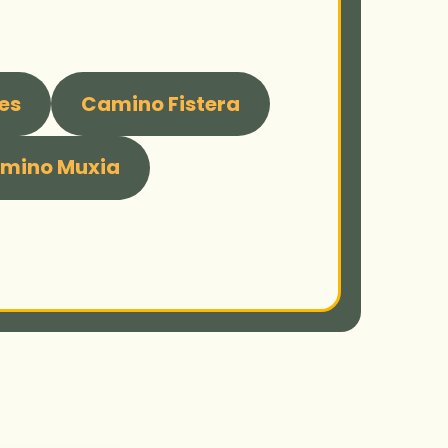
es
Camino Fistera
mino Muxia