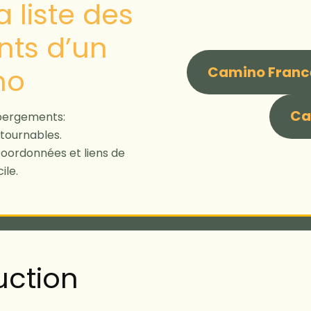
 liste des
ts d’un
no
Camino Franc
Ca
bergements:
tournables.
 coordonnées et liens de
ile.
uction