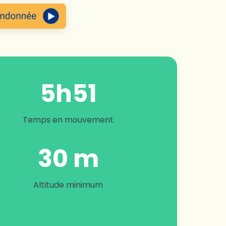
5h51
Temps en mouvement
30 m
Altitude minimum