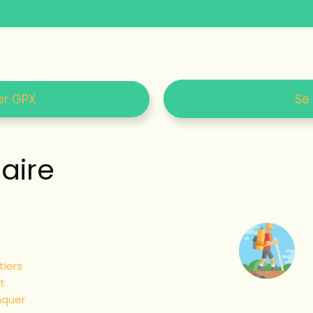
er GPX
Se
ire
tiers
t
nquer