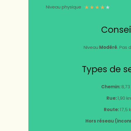
★
★
★
★
★
Niveau physique
Consei
Niveau
Modéré
. Pas d
Types de se
Chemin:
8,73
Rue:
1,90 k
Route:
17,5 
Hors réseau (incon