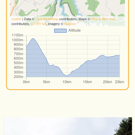
Leaflet
| Data ©
OpenStreetMap
contributors, Maps ©
Hike & Bike Map
contributors,
CC-BY-SA
, Imagery ©
Mapbox