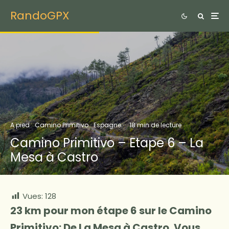
RandoGPX
A pied
Camino Primitivo
Espagne
·
18 min de lecture
Camino Primitivo – Etape 6 – La
Mesa à Castro
Vues:
128
23 km pour mon étape 6 sur le Camino
Primitivo: De La Mesa à Castro. Vous