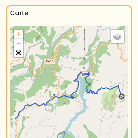
Carte
+
−