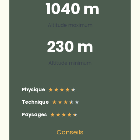
1
1040 m
Altitude maximum
230 m
Altitude minimum
★
★
★
★
★
Physique
★
★
★
★
★
Technique
★
★
★
★
★
Paysages
Conseils