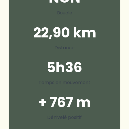
Boucle
22,90 km
Distance
5h36
Temps en mouvement
+ 767 m
Dénivelé positif