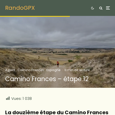
RandoGPX
A pied
Camino Frances
Espagne
·
11 min de lecture
Camino Frances – étape 12
Vues:
1 038
La douzième étape du Camino Frances