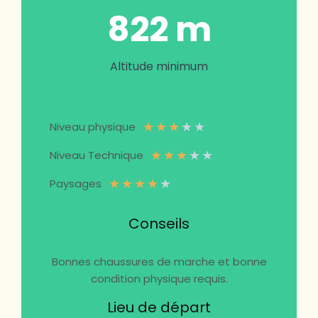
822 m
Altitude minimum
★
★
★
★
★
Niveau physique
★
★
★
★
★
Niveau Technique
★
★
★
★
★
Paysages
Conseils
Bonnes chaussures de marche et bonne
condition physique requis.
Lieu de départ