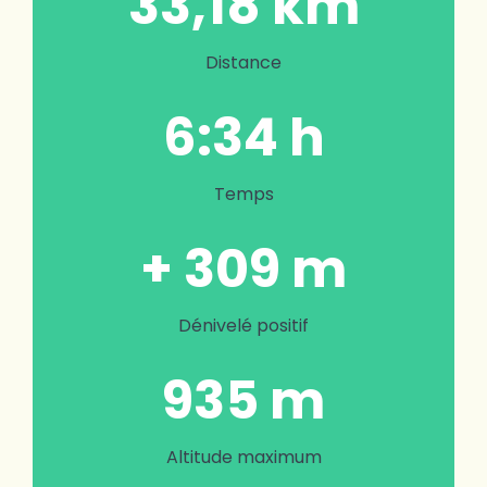
33,18 km
Distance
6:34 h
Temps
+ 309 m
Dénivelé positif
935 m
Altitude maximum