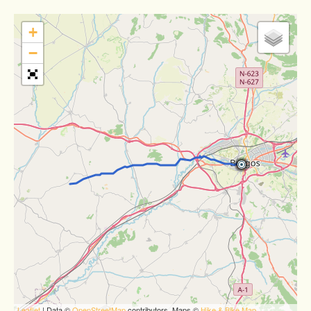
+
−
Leaflet
| Data ©
OpenStreetMap
contributors, Maps ©
Hike & Bike Map